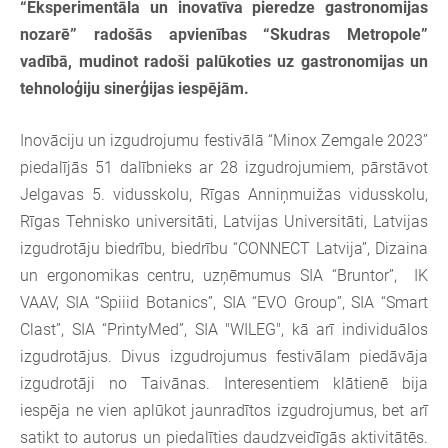
“Eksperimentāla un inovatīva pieredze gastronomijas
nozarē” radošās apvienības “Skudras Metropole”
vadībā, mudinot radoši palūkoties uz gastronomijas un
tehnoloģiju sinerģijas iespējām.
Inovāciju un izgudrojumu festivālā “Minox Zemgale 2023”
piedalījās 51 dalībnieks ar 28 izgudrojumiem, pārstāvot
Jelgavas 5. vidusskolu, Rīgas Anniņmuižas vidusskolu,
Rīgas Tehnisko universitāti, Latvijas Universitāti, Latvijas
izgudrotāju biedrību, biedrību “CONNECT Latvija”, Dizaina
un ergonomikas centru, uzņēmumus SIA “Bruntor”, IK
VAAV, SIA “Spiiid Botanics”, SIA “EVO Group”, SIA “Smart
Clast”, SIA “PrintyMed”, SIA "WILEG", kā arī individuālos
izgudrotājus. Divus izgudrojumus festivālam piedāvāja
izgudrotāji no Taivānas. Interesentiem klātienē bija
iespēja ne vien aplūkot jaunradītos izgudrojumus, bet arī
satikt to autorus un piedalīties daudzveidīgās aktivitātēs.