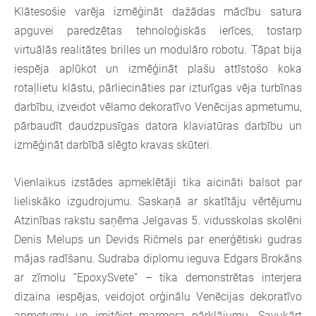
Klātesošie varēja izmēģināt dažādas mācību satura
apguvei paredzētas tehnoloģiskās ierīces, tostarp
virtuālās realitātes brilles un modulāro robotu. Tāpat bija
iespēja aplūkot un izmēģināt plašu attīstošo koka
rotaļlietu klāstu, pārliecināties par izturīgas vēja turbīnas
darbību, izveidot vēlamo dekoratīvo Venēcijas apmetumu,
pārbaudīt daudzpusīgas datora klaviatūras darbību un
izmēģināt darbībā slēgto kravas skūteri.
Vienlaikus izstādes apmeklētāji tika aicināti balsot par
lieliskāko izgudrojumu. Saskaņā ar skatītāju vērtējumu
Atzinības rakstu saņēma Jelgavas 5. vidusskolas skolēni
Denis Melups un Devids Ričmels par enerģētiski gudras
mājas radīšanu. Sudraba diplomu ieguva Edgars Brokāns
ar zīmolu “EpoxySvete” – tika demonstrētas interjera
dizaina iespējas, veidojot orģinālu Venēcijas dekoratīvo
apmetumu un imitējot marmora pārklājumu. Savukārt