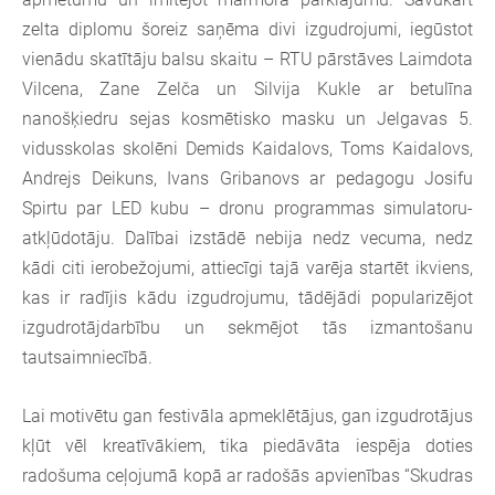
zelta diplomu šoreiz saņēma divi izgudrojumi, iegūstot
vienādu skatītāju balsu skaitu – RTU pārstāves Laimdota
Vilcena, Zane Zelča un Silvija Kukle ar betulīna
nanošķiedru sejas kosmētisko masku un Jelgavas 5.
vidusskolas skolēni Demids Kaidalovs, Toms Kaidalovs,
Andrejs Deikuns, Ivans Gribanovs ar pedagogu Josifu
Spirtu par LED kubu – dronu programmas simulatoru-
atkļūdotāju. Dalībai izstādē nebija nedz vecuma, nedz
kādi citi ierobežojumi, attiecīgi tajā varēja startēt ikviens,
kas ir radījis kādu izgudrojumu, tādējādi popularizējot
izgudrotājdarbību un sekmējot tās izmantošanu
tautsaimniecībā.
Lai motivētu gan festivāla apmeklētājus, gan izgudrotājus
kļūt vēl kreatīvākiem, tika piedāvāta iespēja doties
radošuma ceļojumā kopā ar radošās apvienības “Skudras