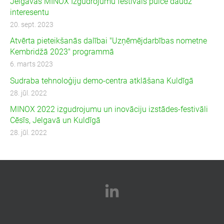
Jelgavas MINOX Izgudrojumu festivāls pulcē daudz
interesentu
20. sept. 2023
Atvērta pieteikšanās dalībai "Uzņēmējdarbības nometne
Kembridžā 2023" programmā
6. marts 2023
Sudraba tehnoloģiju demo-centra atklāšana Kuldīgā
28. jūl. 2022
MINOX 2022 izgudrojumu un inovāciju izstādes-festivāli
Cēsīs, Jelgavā un Kuldīgā
28. jūl. 2022