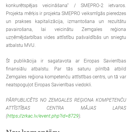
konkurētspējas veicināšana” / SMEPRO-2 ietvaros.
Projekta mērķis ir projekta SMEPRO veiksmīgās pieredzes
un prakses kapitalizācija, izmantošana un rezultātu
pavairošana, lai veicinātu Zemgales reģiona
uzņēmējdarbības vides attīstību pašvaldībās un sniegtu
atbalstu MVU.
Šī publikācija ir sagatavota ar Eiropas Savienības
finansiālu atbalstu. Par tās saturu pilnībā atbild
Zemgales reģiona kompetenču attīstības centrs, un tā var
neatspoguļot Eiropas Savienības viedokli.
PĀRPUBLICĒTS NO ZEMGALES REĢIONA KOMPETENČU
ATTĪSTĪBAS CENTRA MĀJAS LAPAS
(
https://zrkac.lv/event.php?id=8729
).