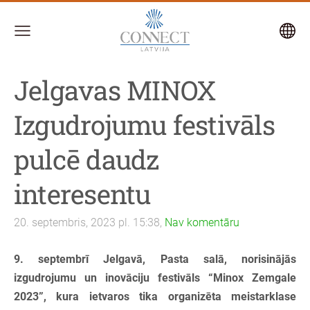
Jelgavas MINOX
Izgudrojumu festivāls
pulcē daudz
interesentu
20. septembris, 2023 pl. 15:38,
Nav komentāru
9. septembrī Jelgavā, Pasta salā, norisinājās
izgudrojumu un inovāciju festivāls “Minox Zemgale
2023”, kura ietvaros tika organizēta meistarklase