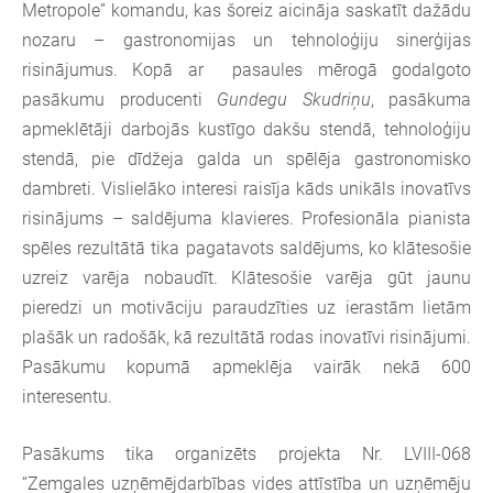
Metropole” komandu, kas šoreiz aicināja saskatīt dažādu
nozaru – gastronomijas un tehnoloģiju sinerģijas
risinājumus. Kopā ar pasaules mērogā godalgoto
pasākumu producenti
Gundegu Skudriņu
, pasākuma
apmeklētāji darbojās kustīgo dakšu stendā, tehnoloģiju
stendā, pie dīdžeja galda un spēlēja gastronomisko
dambreti. Vislielāko interesi raisīja kāds unikāls inovatīvs
risinājums – saldējuma klavieres. Profesionāla pianista
spēles rezultātā tika pagatavots saldējums, ko klātesošie
uzreiz varēja nobaudīt. Klātesošie varēja gūt jaunu
pieredzi un motivāciju paraudzīties uz ierastām lietām
plašāk un radošāk, kā rezultātā rodas inovatīvi risinājumi.
Pasākumu kopumā apmeklēja vairāk nekā 600
interesentu.
Pasākums tika organizēts projekta Nr. LVIII-068
“Zemgales uzņēmējdarbības vides attīstība un uzņēmēju