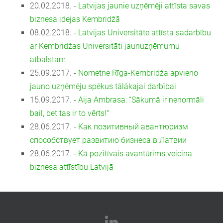
20.02.2018. -
Latvijas jaunie uzņēmēji attīsta savas
biznesa idejas Kembridžā
08.02.2018. -
Latvijas Universitāte attīsta sadarbību
ar Kembridžas Universitāti jaunuzņēmumu
atbalstam
25.09.2017. -
Nometne Rīga-Kembridža apvieno
jauno uzņēmēju spēkus tālākajai darbībai
15.09.2017. -
Aija Ambrasa: “Sākumā ir nenormāli
bail, bet tas ir to vērts!"
28.06.2017. -
Как позитивный авантюризм
способствует развитию бизнеса в Латвии
28.06.2017. -
Kā pozitīvais avantūrims veicina
biznesa attīstību Latvijā